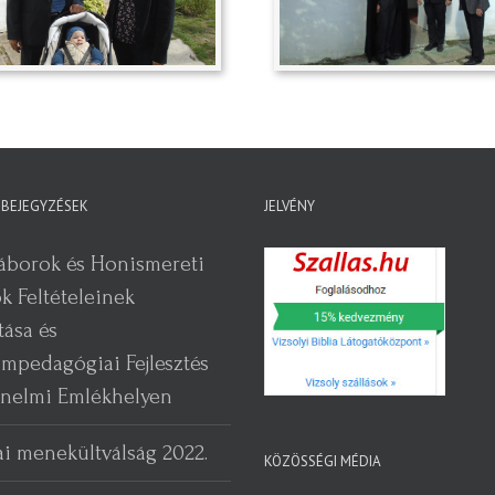
 BEJEGYZÉSEK
JELVÉNY
táborok és Honismereti
k Feltételeinek
tása és
pedagógiai Fejlesztés
énelmi Emlékhelyen
ai menekültválság 2022.
KÖZÖSSÉGI MÉDIA