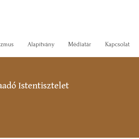
izmus
Alapítvány
Médiatár
Kapcsolat
adó Istentisztelet