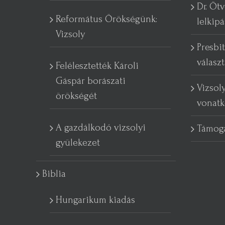
Dr. Ötv
Református Örökségünk:
lelkipá
Vizsoly
Presbit
válasz
Felélesztették Károli
Gáspár borászati
Vizsol
örökségét
vonatk
A gazdálkodó vizsolyi
Támog
gyülekezet
Biblia
Hungarikum kiadás