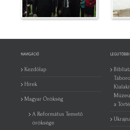
NAVIGÁCIÓ
LEGUTÓBBI
Kezdőlap
Biblia
Táboro
Hírek
Kialakí
Múzeum
Magyar Örökség
a Tört
A Református Temető
Ukrajn
öröksége