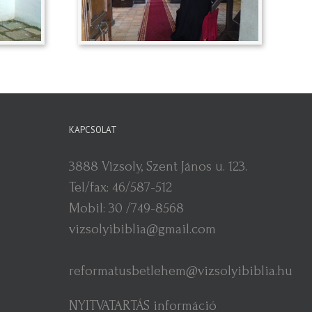
KAPCSOLAT
3888 Vizsoly, Szent János u. 123.
Tel/fax: 46/587-512
Mobil: 30 /749-8568
vizsolyibiblia@gmail.com
reformatusbetlehem@vizsolyibiblia.hu
NYITVATARTÁS információ