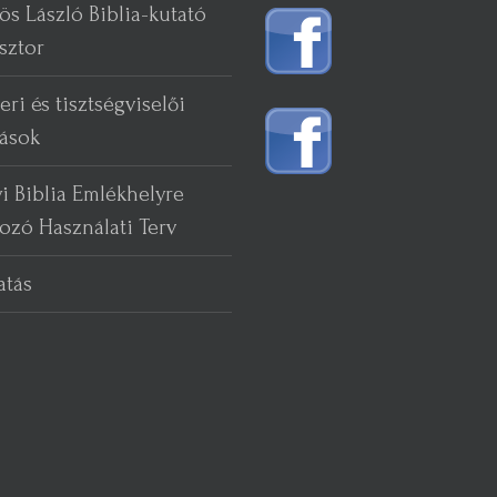
ös László Biblia-kutató
sztor
eri és tisztségviselői
tások
yi Biblia Emlékhelyre
ozó Használati Terv
atás