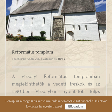
Református templom
Református templom
szeptember 20th, 2017
|
Categories:
Hírek
A vizsolyi Református templomban
megtekinthetők a védett freskók és az
1590-ben Vizsolyban nyomtatott teljes
magyar nyelvű Vizsolyi (Károlyi) Biblia
Honlapunk a böngészés kényelme érdekében cookie-kat használ. Csak akkor
egyik első kiadású példánya.
folytassa, ha egyetért ezzel.
Elfogadom