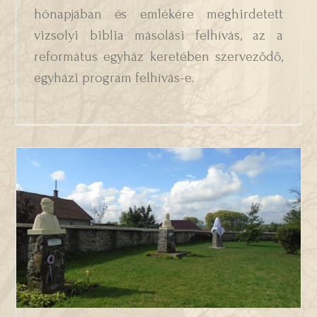
hónapjában és emlékére meghirdetett
vizsolyi biblia másolási felhívás, az a
református egyház keretében szerveződő,
egyházi program felhívás-e.
Reformátusok Lapja- Szoboravatás és
megemlékezés Vizsolyban