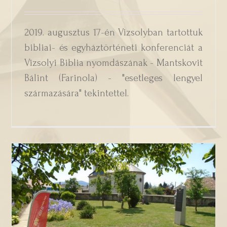
2019. augusztus 17-én Vizsolyban tartottuk
bibliai- és egyháztörténeti konferenciát a
Vizsolyi Biblia nyomdászának - Mantskovit
Bálint (Farinola) - "esetleges lengyel
származására" tekintettel.
Emlékhelyek napja 2018. – Reformáció
és vallásszabadság