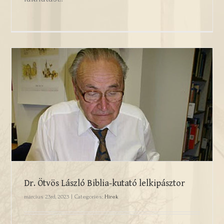
Dr. Ötvös László Biblia-kutató
lelkipásztor
Dr. Ötvös László Biblia-kutató lelkipásztor
március 23rd, 2023
|
Categories:
Hírek