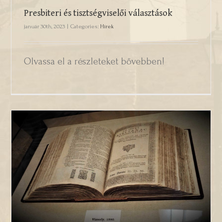
Presbiteri és tisztségviselői választások
január 30th, 2023
|
Categories:
Hírek
Olvassa el a részleteket bővebben!
Vizsolyi Biblia Emlékhelyre vonatkozó
Használati Terv