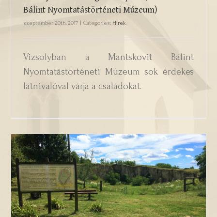
Bálint Nyomtatástörténeti Múzeum)
szeptember 20th, 2017
|
Categories:
Hírek
Vizsolyban a Mantskovit Bálint
Nyomtatástörténeti Múzeum sok érdekes
látnivalóval várja a családokat.
Vizsolyi kőfejtő