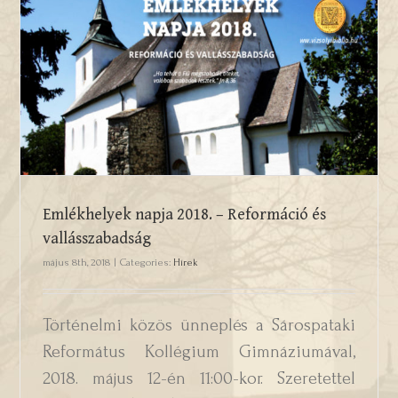
Emlékhelyek napja 2018. – Reformáció
és vallásszabadság
Emlékhelyek napja 2018. – Reformáció és
vallásszabadság
május 8th, 2018
|
Categories:
Hírek
Történelmi közös ünneplés a Sárospataki
Református Kollégium Gimnáziumával,
2018. május 12-én 11:00-kor. Szeretettel