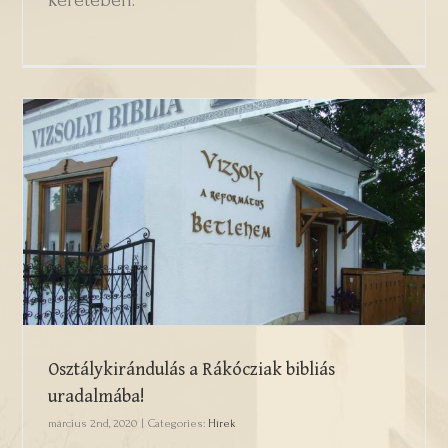
keretében.
Osztálykirándulás a Rákócziak bibliás
uradalmába!
Osztálykirándulás a Rákócziak bibliás
uradalmába!
március 2nd, 2020
|
Categories:
Hírek