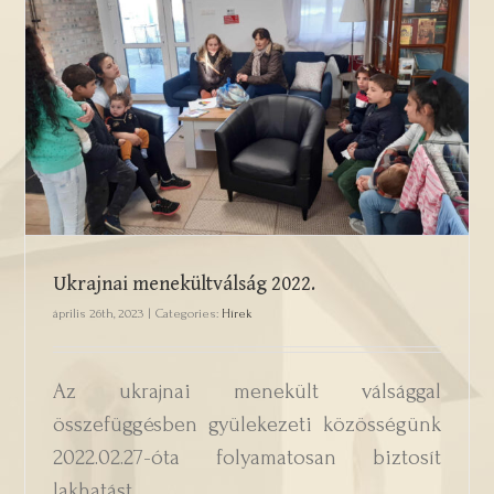
Ukrajnai menekültválság 2022.
Ukrajnai menekültválság 2022.
április 26th, 2023
|
Categories:
Hírek
Az ukrajnai menekült válsággal
összefüggésben gyülekezeti közösségünk
2022.02.27-óta folyamatosan biztosít
lakhatást..