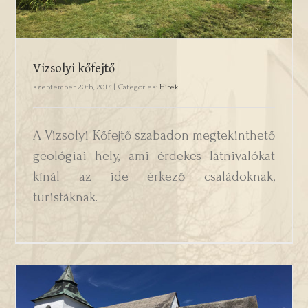
Vizsolyi kőfejtő
szeptember 20th, 2017
|
Categories:
Hírek
A Vizsolyi Kőfejtő szabadon megtekinthető
geológiai hely, ami érdekes látnivalókat
kínál az ide érkező családoknak,
turistáknak.