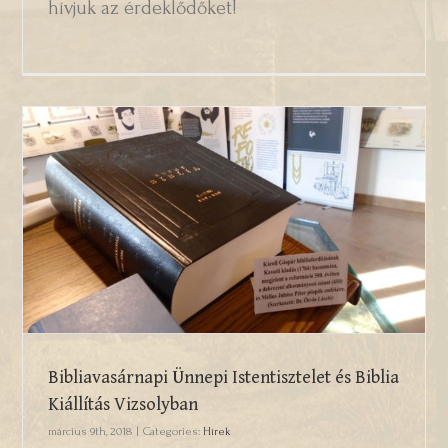
hívjuk az érdeklődőket!
Bibliavasárnapi Ünnepi Istentisztelet és
Biblia Kiállítás Vizsolyban
Bibliavasárnapi Ünnepi Istentisztelet és Biblia
Kiállítás Vizsolyban
március 9th, 2018
|
Categories:
Hírek