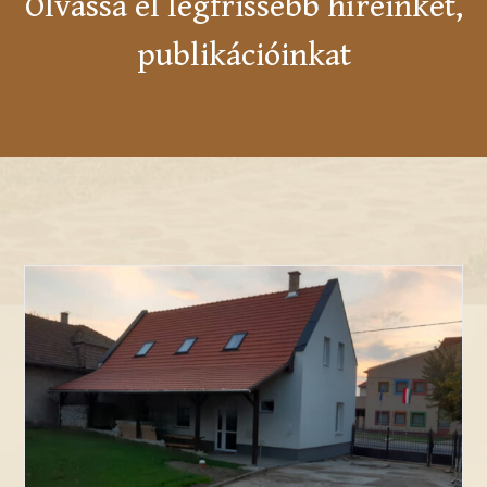
Olvassa el legfrissebb híreinket,
publikációinkat
Bibliatáborok és Honismereti Táborok
Feltételeinek Kialakítása és
Múzeumpedagógiai Fejlesztés a
Történelmi Emlékhelyen