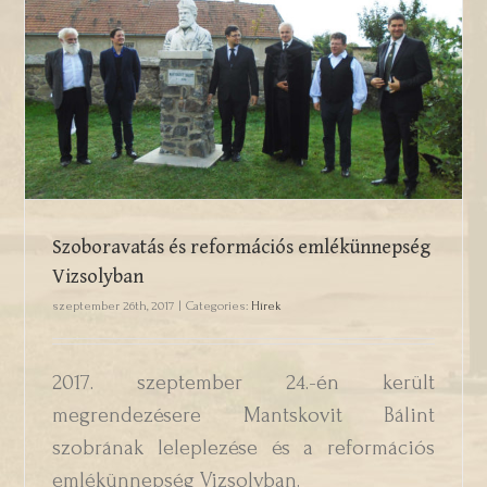
Szoboravatás és reformációs
emlékünnepség Vizsolyban
Szoboravatás és reformációs emlékünnepség
Vizsolyban
szeptember 26th, 2017
|
Categories:
Hírek
2017. szeptember 24.-én került
megrendezésere Mantskovit Bálint
szobrának leleplezése és a reformációs
emlékünnepség Vizsolyban.