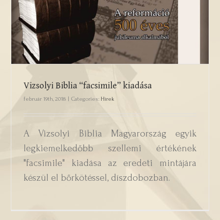
Vizsolyi Biblia “facsimile” kiadása
Vizsolyi Biblia “facsimile” kiadása
február 19th, 2018
|
Categories:
Hírek
A Vizsolyi Biblia Magyarország egyik
legkiemelkedőbb szellemi értékének
"facsimile" kiadása az eredeti mintájára
készül el bőrkötéssel, díszdobozban.