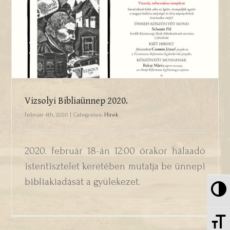
Vizsolyi Bibliaünnep 2020.
Vizsolyi Bibliaünnep 2020.
február 4th, 2020
|
Categories:
Hírek
2020. február 18-án 12:00 órakor hálaadó
istentisztelet keretében mutatja be ünnepi
bibliakiadását a gyülekezet.
Nag
Be