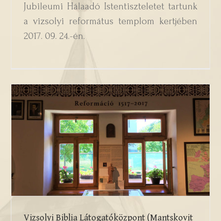
Jubileumi Hálaadó Istentiszteletet tartunk
a vizsolyi református templom kertjében
2017. 09. 24.-én.
Vizsolyi Biblia Látogatóközpont
(Mantskovit Bálint Nyomtatástörténeti
Múzeum)
Vizsolyi Biblia Látogatóközpont (Mantskovit