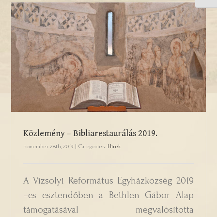
Közlemény – Bibliarestaurálás 2019.
Közlemény – Bibliarestaurálás 2019.
november 28th, 2019
|
Categories:
Hírek
A Vizsolyi Református Egyházközség 2019
–es esztendőben a Bethlen Gábor Alap
támogatásával megvalósította