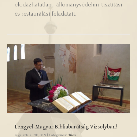
elodázhatatlan állományvédelmi-tisztítási
és restaurálási feladatait.
Lengyel-Magyar Bibliabarátság
Vizsolyban!
Lengyel-Magyar Bibliabarátság Vizsolyban!
augusztus 17th, 2019
|
Categories:
Hírek