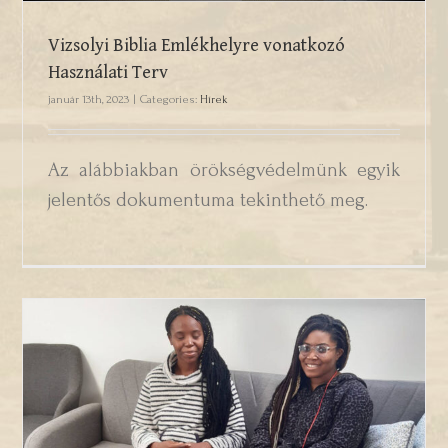
Vizsolyi Biblia Emlékhelyre vonatkozó
Használati Terv
január 13th, 2023
|
Categories:
Hírek
Az alábbiakban örökségvédelmünk egyik
jelentős dokumentuma tekinthető meg.
Támogatás