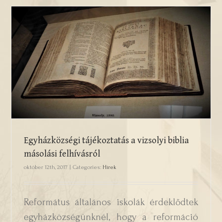
Egyházközségi tájékoztatás a vizsolyi
biblia másolási felhívásról
Egyházközségi tájékoztatás a vizsolyi biblia
másolási felhívásról
október 12th, 2017
|
Categories:
Hírek
Református általános iskolák érdeklődtek
egyházközségünknél, hogy a reformáció