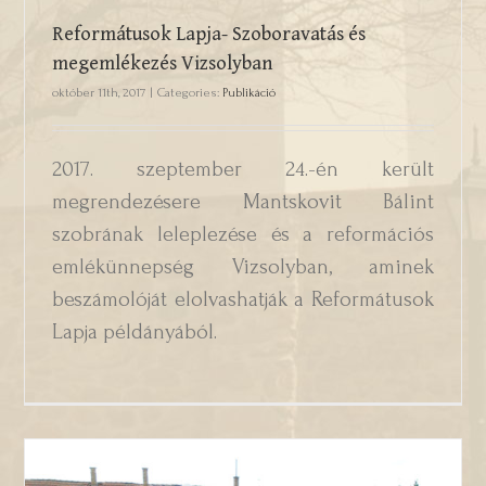
Reformátusok Lapja- Szoboravatás és
megemlékezés Vizsolyban
október 11th, 2017
|
Categories:
Publikáció
2017. szeptember 24.-én került
megrendezésere Mantskovit Bálint
szobrának leleplezése és a reformációs
emlékünnepség Vizsolyban, aminek
beszámolóját elolvashatják a Reformátusok
Lapja példányából.