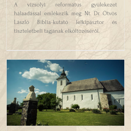
A vizsolyi református gyülekezet
hálaadással emlékezik meg Nt. Dr. Ötvös
László Biblia-kutató lelkipásztor és
tiszteletbeli tagjának elköltözéséről.
Presbiteri és tisztségviselői
választások