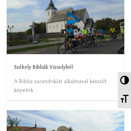
Székely Bibliák Vizsolyból
Székely Bibliák Vizsolyból
Nag
A Biblia zarándoklat alkalmával készült
képeink
Be