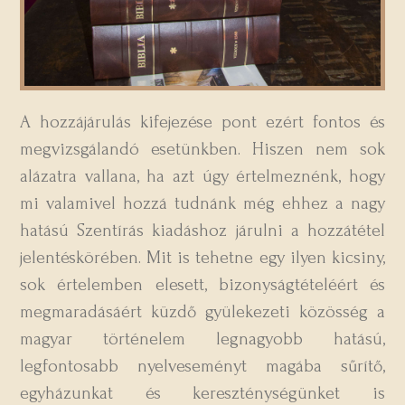
A hozzájárulás kifejezése pont ezért fontos és
megvizsgálandó esetünkben. Hiszen nem sok
alázatra vallana, ha azt úgy értelmeznénk, hogy
mi valamivel hozzá tudnánk még ehhez a nagy
hatású Szentírás kiadáshoz járulni a hozzátétel
jelentéskörében. Mit is tehetne egy ilyen kicsiny,
sok értelemben elesett, bizonyságtételéért és
megmaradásáért küzdő gyülekezeti közösség a
magyar történelem legnagyobb hatású,
legfontosabb nyelveseményt magába sűrítő,
egyházunkat és kereszténységünket is