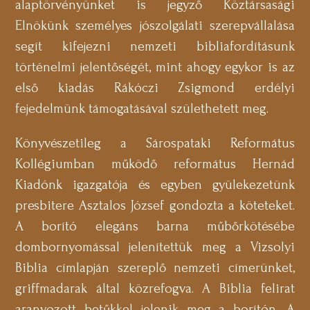
alaptörvényünket is jegyző Köztársasági
Elnökünk személyes jószolgálati szerepvállalása
segít kifejezni nemzeti bibliafordításunk
történelmi jelentőségét, mint ahogy egykor is az
első kiadás Rákóczi Zsigmond erdélyi
fejedelmünk támogatásával születhetett meg.
Könyvészetileg a Sárospataki Református
Kollégiumban működő református Hernád
Kiadónk igazgatója és egyben gyülekezetünk
presbitere Asztalos József gondozta a köteteket.
A borító elegáns barna műbőrkötésébe
dombornyomással jelenítettük meg a Vizsolyi
Biblia címlapján szereplő nemzeti címerünket,
griffmadarak által közrefogva. A Biblia felirat
aranyozott betűkkel jelenik meg a borítón. A