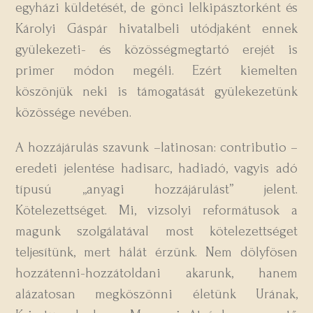
egyházi küldetését, de gönci lelkipásztorként és
Károlyi Gáspár hivatalbeli utódjaként ennek
gyülekezeti- és közösségmegtartó erejét is
primer módon megéli. Ezért kiemelten
köszönjük neki is támogatását gyülekezetünk
közössége nevében.
A hozzájárulás szavunk –latinosan: contributio –
eredeti jelentése hadisarc, hadiadó, vagyis adó
típusú „anyagi hozzájárulást” jelent.
Kötelezettséget. Mi, vizsolyi reformátusok a
magunk szolgálatával most kötelezettséget
teljesítünk, mert hálát érzünk. Nem dölyfösen
hozzátenni-hozzátoldani akarunk, hanem
alázatosan megköszönni életünk Urának,