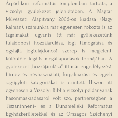
Árpád-kori református templomban tartotta, a
vizsolyi gyülekezet jelenlétében. A Magtár
Művészeti Alapítvány 2006-os kiadása (Nagy
Kálmán), számunkra már egyenesen fokozta is az
izgalmakat: ugyanis itt már gyülekezetünk
tulajdonosi hozzájárulása, jogi támogatása és
egyfajta jogtulajdonosi szerep is megjelent,
különféle legális megállapodások formájában. A
gyülekezet „hozzájárulása” itt már engedélyezési,
hírnév és névhasználati, forgalmazási és egyéb
jogügyleti kategóriákat is érintett. Hiszen itt
egyenesen a Vizsolyi Biblia vizsolyi példányának
hasonmáskiadásáról volt szó, partnerségben a
Tiszáninneni- és a Dunamelléki Református
Egyházkerületekkel és az Országos Széchenyi