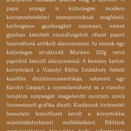
papír anyaga is különleges: modern
környezetvédelmi szempontoknak megfelelő,
körforgásos gazdaságból származó, német
gyárban készített visszaforgatott ofszet papírt
használtunk antikolt alányomással. Az előzék egy
különleges strukturált Munken 120g nevű
papírból készült alányomással. A kemény karton
könyvtokot a Vizsolyi Biblia Emlékhely festett
kazettás díszítőornamentikája, valamint egy
Károlyi Gáspárt, a nyomdaműhelyt és a vizsolyi
templom szépségét megjelenítő montázs szerű
linómetszett grafika díszíti. Kiadásunk történetét
bemutató kísérőfüzet került a könyvtokba
művelődéstörténeti mellékletként. Bibliánk