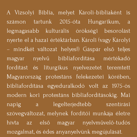
A Vizsolyi Biblia, melyet Károli-bibliaként is
számon tartunk 2015-óta Hungarikum, a
legmagasabb kulturális örökségi besorolást
nyerte el a hazai értéktárban. Károli (vagy Károlyi
– mindkét változat helyes!) Gáspár első teljes
magyar nyelvű bibliafordítása mértékadó
fordítást és liturgikus nyelvezetet teremtett
Magyarország protestáns felekezetei körében,
bibliafordítása egyeduralkodó volt az 1975-ös
modern kori protestáns bibliafordításokig. Mai
napig a legelterjedtebb szentírási
szövegváltozat, melynek fordítói munkája életre
hívta az első magyar nyelvművelő-tudós
mozgalmat, és édes anyanyelvünk megújulását.