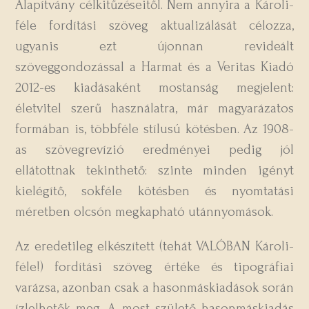
Alapítvány célkitűzéseitől. Nem annyira a Károli-
féle fordítási szöveg aktualizálását célozza,
ugyanis ezt újonnan revideált
szöveggondozással a Harmat és a Veritas Kiadó
2012-es kiadásaként mostanság megjelent:
életvitel szerű használatra, már magyarázatos
formában is, többféle stílusú kötésben. Az 1908-
as szövegrevízió eredményei pedig jól
ellátottnak tekinthető: szinte minden igényt
kielégítő, sokféle kötésben és nyomtatási
méretben olcsón megkapható utánnyomások.
Az eredetileg elkészített (tehát VALÓBAN Károli-
féle!) fordítási szöveg értéke és tipográfiai
varázsa, azonban csak a hasonmáskiadások során
ízlelhetők meg. A most születő hasonmáskiadás