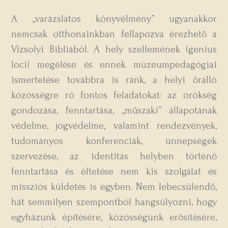
A „varázslatos könyvélmény” ugyanakkor
nemcsak otthonainkban fellapozva érezhető a
Vizsolyi Bibliából. A hely szellemének (genius
loci) megélése és ennek múzeumpedagógiai
ismertetése továbbra is ránk, a helyi őrálló
közösségre ró fontos feladatokat: az örökség
gondozása, fenntartása, „műszaki” állapotának
védelme, jogvédelme, valamint rendezvények,
tudományos konferenciák, ünnepségek
szervezése, az identitás helyben történő
fenntartása és éltetése nem kis szolgálat és
missziós küldetés is egyben. Nem lebecsülendő,
hát semmilyen szempontból hangsúlyozni, hogy
egyházunk építésére, közösségünk erősítésére,