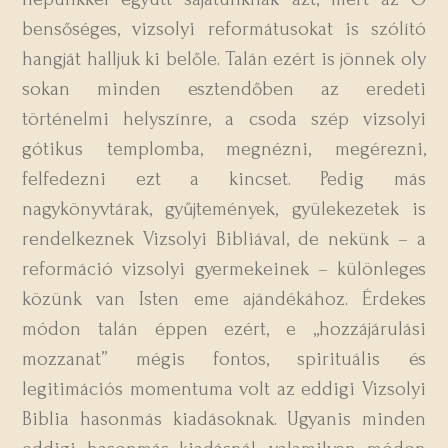
bensőséges, vizsolyi reformátusokat is szólító
hangját halljuk ki belőle. Talán ezért is jönnek oly
sokan minden esztendőben az eredeti
történelmi helyszínre, a csoda szép vizsolyi
gótikus templomba, megnézni, megérezni,
felfedezni ezt a kincset. Pedig más
nagykönyvtárak, gyűjtemények, gyülekezetek is
rendelkeznek Vizsolyi Bibliával, de nekünk – a
reformáció vizsolyi gyermekeinek – különleges
közünk van Isten eme ajándékához. Érdekes
módon talán éppen ezért, e „hozzájárulási
mozzanat” mégis fontos, spirituális és
legitimációs momentuma volt az eddigi Vizsolyi
Biblia hasonmás kiadásoknak. Ugyanis minden