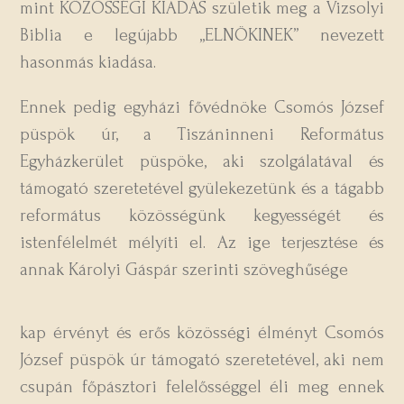
mint KÖZÖSSÉGI KIADÁS születik meg a Vizsolyi
Biblia e legújabb „ELNÖKINEK” nevezett
hasonmás kiadása.
Ennek pedig egyházi fővédnöke Csomós József
püspök úr, a Tiszáninneni Református
Egyházkerület püspöke, aki szolgálatával és
támogató szeretetével gyülekezetünk és a tágabb
református közösségünk kegyességét és
istenfélelmét mélyíti el. Az ige terjesztése és
annak Károlyi Gáspár szerinti szöveghűsége
kap érvényt és erős közösségi élményt Csomós
József püspök úr támogató szeretetével, aki nem
csupán főpásztori felelősséggel éli meg ennek