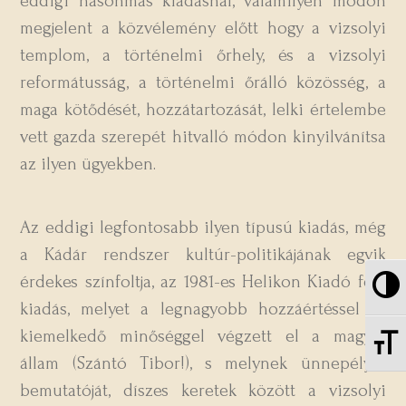
eddigi hasonmás kiadásnál, valamilyen módon
megjelent a közvélemény előtt hogy a vizsolyi
templom, a történelmi őrhely, és a vizsolyi
reformátusság, a történelmi őrálló közösség, a
maga kötődését, hozzátartozását, lelki értelembe
vett gazda szerepét hitvalló módon kinyilvánítsa
az ilyen ügyekben.
Az eddigi legfontosabb ilyen típusú kiadás, még
a Kádár rendszer kultúr-politikájának egyik
érdekes színfoltja, az 1981-es Helikon Kiadó féle
Nag
kiadás, melyet a legnagyobb hozzáértéssel és
kiemelkedő minőséggel végzett el a magyar
Be
állam (Szántó Tibor!), s melynek ünnepélyes
bemutatóját, díszes keretek között a vizsolyi