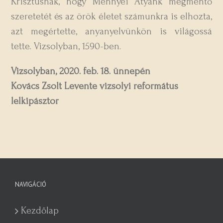
Krisztusnak, hogy Mennyei Atyánk megmentő
szeretetét és az örök életet számunkra is elhozta,
azt megértette, anyanyelvünkön is világossá
tette. Vizsolyban, 1590-ben.
Vizsolyban, 2020. feb. 18. ünnepén
Kovács Zsolt Levente vizsolyi református
lelkipásztor
NAVIGÁCIÓ
Kezdőlap