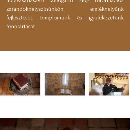
megvásárlásával támogatni tudja reformációs
zarándokhelyszínünkön emlékhelyünk
fejlesztését, templomunk és gyülekezetünk
fenntartását.