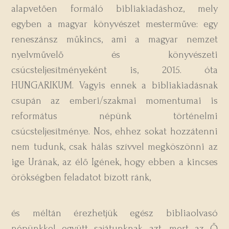
alapvetően formáló bibliakiadáshoz, mely
egyben a magyar könyvészet mesterműve: egy
reneszánsz műkincs, ami a magyar nemzet
nyelvművelő és könyvészeti
csúcsteljesítményeként is, 2015. óta
HUNGARIKUM. Vagyis ennek a bibliakiadásnak
csupán az emberi/szakmai momentumai is
református népünk történelmi
csúcsteljesítménye. Nos, ehhez sokat hozzátenni
nem tudunk, csak hálás szívvel megköszönni az
ige Urának, az élő Igének, hogy ebben a kincses
örökségben feladatot bízott ránk,
és méltán érezhetjük egész bibliaolvasó
népünkkel együtt sajátunknak azt, mert az Ő