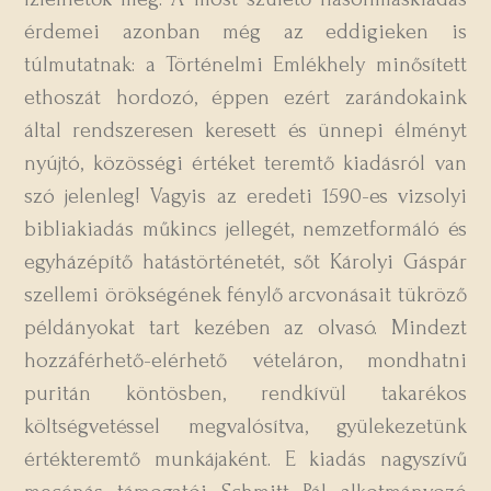
érdemei azonban még az eddigieken is
túlmutatnak: a Történelmi Emlékhely minősített
ethoszát hordozó, éppen ezért zarándokaink
által rendszeresen keresett és ünnepi élményt
nyújtó, közösségi értéket teremtő kiadásról van
szó jelenleg! Vagyis az eredeti 1590-es vizsolyi
bibliakiadás műkincs jellegét, nemzetformáló és
egyházépítő hatástörténetét, sőt Károlyi Gáspár
szellemi örökségének fénylő arcvonásait tükröző
példányokat tart kezében az olvasó. Mindezt
hozzáférhető-elérhető vételáron, mondhatni
puritán köntösben, rendkívül takarékos
költségvetéssel megvalósítva, gyülekezetünk
értékteremtő munkájaként. E kiadás nagyszívű