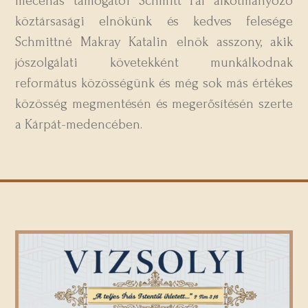
mecénás támogatói Schmitt Pál alkotmányozó
köztársasági elnökünk és kedves felesége
Schmittné Makray Katalin elnök asszony, akik
jószolgálati követekként munkálkodnak
református közösségünk és még sok más értékes
közösség megmentésén és megerősítésén szerte
a Kárpát-medencében.