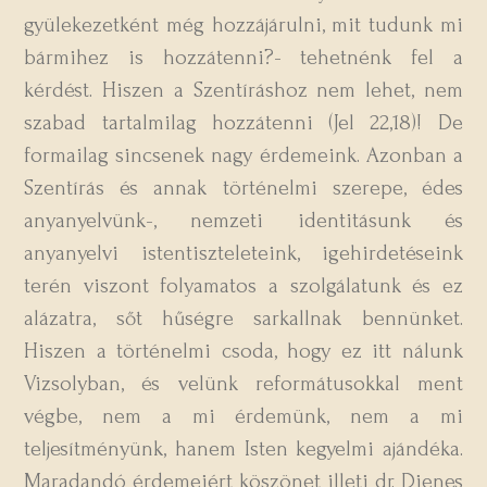
gyülekezetként még hozzájárulni, mit tudunk mi
bármihez is hozzátenni?- tehetnénk fel a
kérdést. Hiszen a Szentíráshoz nem lehet, nem
szabad tartalmilag hozzátenni (Jel 22,18)! De
formailag sincsenek nagy érdemeink. Azonban a
Szentírás és annak történelmi szerepe, édes
anyanyelvünk-, nemzeti identitásunk és
anyanyelvi istentiszteleteink, igehirdetéseink
terén viszont folyamatos a szolgálatunk és ez
alázatra, sőt hűségre sarkallnak bennünket.
Hiszen a történelmi csoda, hogy ez itt nálunk
Vizsolyban, és velünk reformátusokkal ment
végbe, nem a mi érdemünk, nem a mi
teljesítményünk, hanem Isten kegyelmi ajándéka.
Maradandó érdemeiért köszönet illeti dr. Dienes