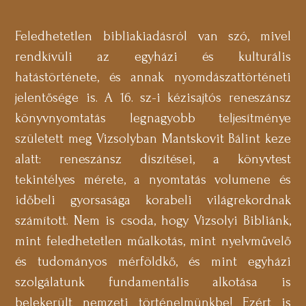
Feledhetetlen bibliakiadásról van szó, mivel
rendkívüli az egyházi és kulturális
hatástörténete, és annak nyomdászattörténeti
jelentősége is. A 16. sz-i kézisajtós reneszánsz
könyvnyomtatás legnagyobb teljesítménye
született meg Vizsolyban Mantskovit Bálint keze
alatt: reneszánsz díszítései, a könyvtest
tekintélyes mérete, a nyomtatás volumene és
időbeli gyorsasága korabeli világrekordnak
számított. Nem is csoda, hogy Vizsolyi Bibliánk,
mint feledhetetlen műalkotás, mint nyelvművelő
és tudományos mérföldkő, és mint egyházi
szolgálatunk fundamentális alkotása is
belekerült nemzeti történelmünkbe! Ezért is