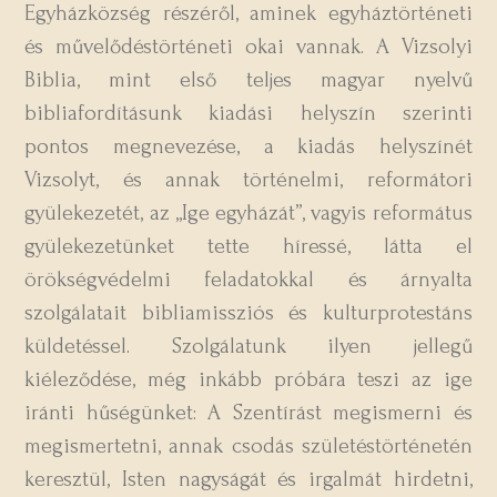
Egyházközség részéről, aminek egyháztörténeti
és művelődéstörténeti okai vannak. A Vizsolyi
Biblia, mint első teljes magyar nyelvű
bibliafordításunk kiadási helyszín szerinti
pontos megnevezése, a kiadás helyszínét
Vizsolyt, és annak történelmi, reformátori
gyülekezetét, az „Ige egyházát”, vagyis református
gyülekezetünket tette híressé, látta el
örökségvédelmi feladatokkal és árnyalta
szolgálatait bibliamissziós és kulturprotestáns
küldetéssel. Szolgálatunk ilyen jellegű
kiéleződése, még inkább próbára teszi az ige
iránti hűségünket: A Szentírást megismerni és
megismertetni, annak csodás születéstörténetén
keresztül, Isten nagyságát és irgalmát hirdetni,