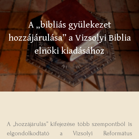
A „bibliás gyülekezet
hozzájárulása” a Vizsolyi Biblia
elnöki kiadásához
A „hozzájárulás” kifejezése több szempontból is
elgondolkodtató a Vizsolyi Református