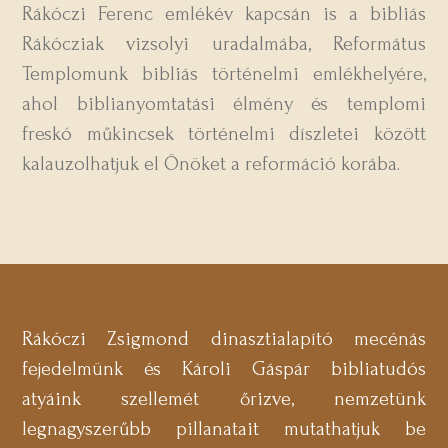
Rákóczi Ferenc emlékév kapcsán is a bibliás
Rákócziak vizsolyi uradalmába, Református
Templomunk bibliás történelmi emlékhelyére,
ahol biblianyomtatási élmény és templomi
freskó műkincsek történelmi díszletei között
kalauzolhatjuk el Önöket a reformáció korába.
Rákóczi Zsigmond dinasztialapító mecénás
fejedelmünk és Károli Gáspár bibliatudós
atyáink szellemét őrizve, nemzetünk
legnagyszerűbb pillanatait mutathatjuk be