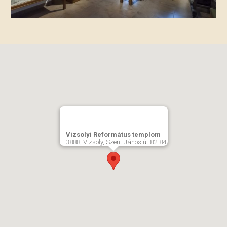
Vizsolyi Református templom
3888, Vizsoly, Szent János út 82-84.