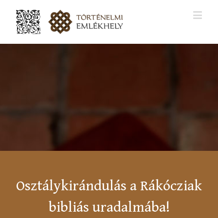
Osztálykirándulás a Rákócziak
bibliás uradalmába!