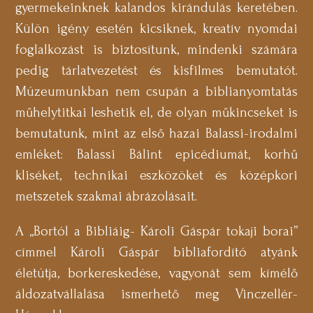
gyermekeinknek kalandos kirándulás keretében.
Külön igény esetén kicsiknek, kreatív nyomdai
foglalkozást is biztosítunk, mindenki számára
pedig tárlatvezetést és kisfilmes bemutatót.
Múzeumunkban nem csupán a biblianyomtatás
műhelytitkai leshetik el, de olyan műkincseket is
bemutatunk, mint az első hazai Balassi-irodalmi
emléket: Balassi Bálint epicédiumát, korhű
kliséket, technikai eszközöket és középkori
metszetek szakmai ábrázolásait.
A „Bortól a Bibliáig- Károli Gáspár tokaji borai”
címmel Károli Gáspár bibliafordító atyánk
életútja, borkereskedése, vagyonát sem kímélő
áldozatvállalása ismerhető meg Vinczellér-