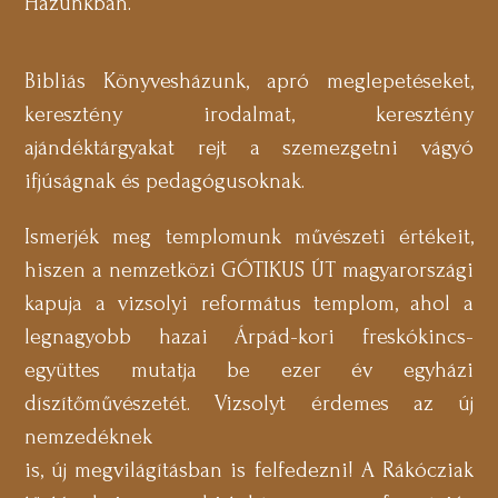
Házunkban.
Bibliás Könyvesházunk, apró meglepetéseket,
keresztény irodalmat, keresztény
ajándéktárgyakat rejt a szemezgetni vágyó
ifjúságnak és pedagógusoknak.
Ismerjék meg templomunk művészeti értékeit,
hiszen a nemzetközi GÓTIKUS ÚT magyarországi
kapuja a vizsolyi református templom, ahol a
legnagyobb hazai Árpád-kori freskókincs-
együttes mutatja be ezer év egyházi
díszítőművészetét. Vizsolyt érdemes az új
nemzedéknek
is, új megvilágításban is felfedezni! A Rákócziak